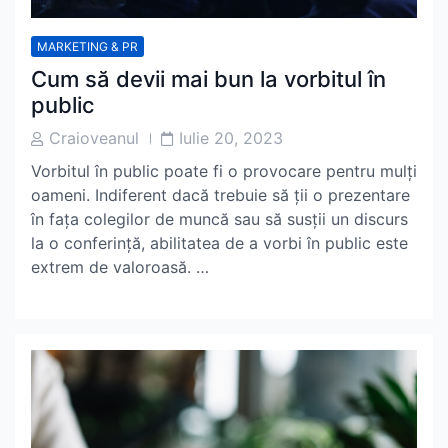
MARKETING & PR
Cum să devii mai bun la vorbitul în
public
Post
Post
Craioveanul
Iulie 20, 2023
Author
Date
Vorbitul în public poate fi o provocare pentru mulți
oameni. Indiferent dacă trebuie să ții o prezentare
în fața colegilor de muncă sau să susții un discurs
la o conferință, abilitatea de a vorbi în public este
extrem de valoroasă. …