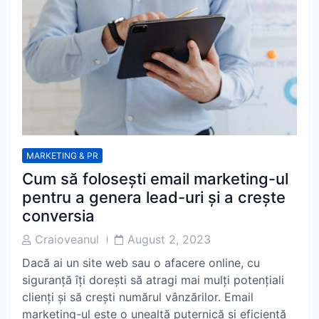
MARKETING & PR
Cum să folosești email marketing-ul
pentru a genera lead-uri și a crește
conversia
Post
Post
Craioveanul
August 2, 2023
Author
Date
Dacă ai un site web sau o afacere online, cu
siguranță îți dorești să atragi mai mulți potențiali
clienți și să crești numărul vânzărilor. Email
marketing-ul este o unealtă puternică și eficientă