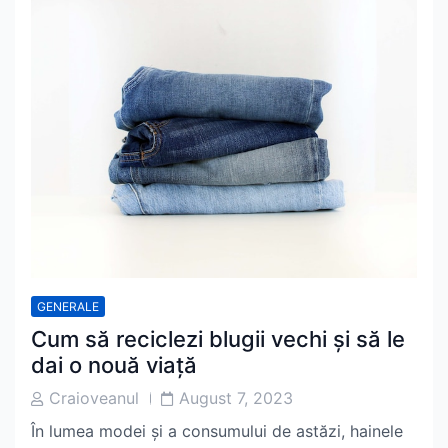
GENERALE
Cum să reciclezi blugii vechi și să le
dai o nouă viață
Post
Post
Craioveanul
August 7, 2023
Author
Date
În lumea modei și a consumului de astăzi, hainele