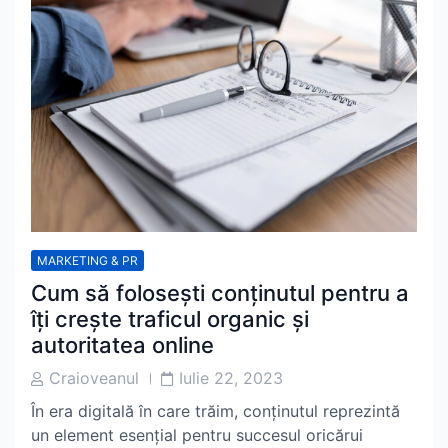
MARKETING & PR
Cum să folosești conținutul pentru a
îți crește traficul organic și
autoritatea online
Post
Post
Craioveanul
Iulie 22, 2023
Author
Date
În era digitală în care trăim, conținutul reprezintă
un element esențial pentru succesul oricărui