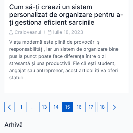
Cum să-ți creezi un sistem
personalizat de organizare pentru a-
ți gestiona eficient sarcinile
Post
Post
Craioveanul
Iulie 18, 2023
Author
Date
Viața modernă este plină de provocări și
responsabilități, iar un sistem de organizare bine
pus la punct poate face diferența între o zi
stresantă și una productivă. Fie că ești student,
angajat sau antreprenor, acest articol îți va oferi
sfaturi …
Paginație
Page
…
Page
Page
Page
Page
Page
Page
1
13
14
15
16
17
18
articole
Arhivă