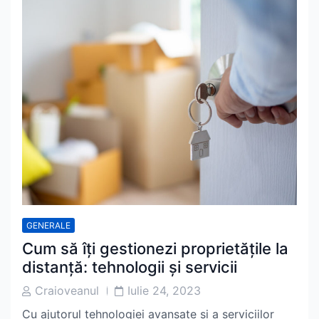
GENERALE
Cum să îți gestionezi proprietățile la
distanță: tehnologii și servicii
Post
Post
Craioveanul
Iulie 24, 2023
Author
Date
Cu ajutorul tehnologiei avansate și a serviciilor