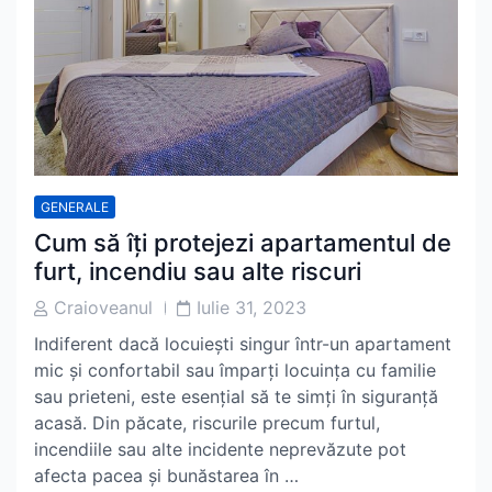
GENERALE
Cum să îți protejezi apartamentul de
furt, incendiu sau alte riscuri
Post
Post
Craioveanul
Iulie 31, 2023
Author
Date
Indiferent dacă locuiești singur într-un apartament
mic și confortabil sau împarți locuința cu familie
sau prieteni, este esențial să te simți în siguranță
acasă. Din păcate, riscurile precum furtul,
incendiile sau alte incidente neprevăzute pot
afecta pacea și bunăstarea în …