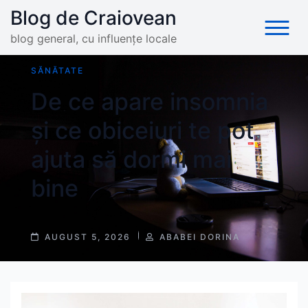
Skip
Blog de Craiovean
to
blog general, cu influențe locale
content
SĂNĂTATE
De ce apare insomnia
și ce obiceiuri te pot
ajuta să dormi mai
bine
POST
POST
AUGUST 5, 2026
ABABEI DORINA
DATE
AUTHOR