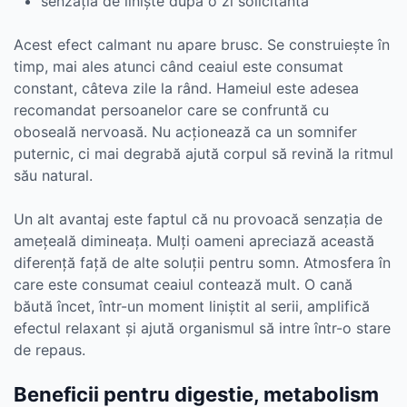
senzația de liniște după o zi solicitantă
Acest efect calmant nu apare brusc. Se construiește în
timp, mai ales atunci când ceaiul este consumat
constant, câteva zile la rând. Hameiul este adesea
recomandat persoanelor care se confruntă cu
oboseală nervoasă. Nu acționează ca un somnifer
puternic, ci mai degrabă ajută corpul să revină la ritmul
său natural.
Un alt avantaj este faptul că nu provoacă senzația de
amețeală dimineața. Mulți oameni apreciază această
diferență față de alte soluții pentru somn. Atmosfera în
care este consumat ceaiul contează mult. O cană
băută încet, într-un moment liniștit al serii, amplifică
efectul relaxant și ajută organismul să intre într-o stare
de repaus.
Beneficii pentru digestie, metabolism