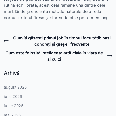
rutină echilibrată, acest ceai rămâne una dintre cele
mai blânde și eficiente metode naturale de a reda
corpului ritmul firesc și starea de bine pe termen lung.
Post
Previous
Cum îți găsești primul job în timpul facultății: pași
navigation
Post
concreți și greșeli frecvente
N
Cum este folosită inteligența artificială în viața de
P
zi cu zi
Arhivă
august 2026
iulie 2026
iunie 2026
mai 2026