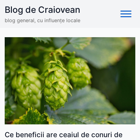
Skip
Blog de Craiovean
to
content
blog general, cu influențe locale
Ce beneficii are ceaiul de conuri de