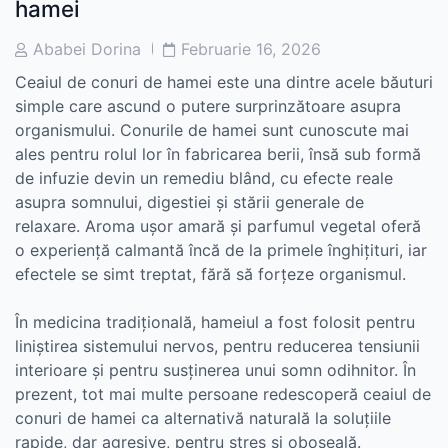
hamei
Post
Post
Ababei Dorina
Februarie 16, 2026
Author
Date
Ceaiul de conuri de hamei este una dintre acele băuturi
simple care ascund o putere surprinzătoare asupra
organismului. Conurile de hamei sunt cunoscute mai
ales pentru rolul lor în fabricarea berii, însă sub formă
de infuzie devin un remediu blând, cu efecte reale
asupra somnului, digestiei și stării generale de
relaxare. Aroma ușor amară și parfumul vegetal oferă
o experiență calmantă încă de la primele înghițituri, iar
efectele se simt treptat, fără să forțeze organismul.
În medicina tradițională, hameiul a fost folosit pentru
liniștirea sistemului nervos, pentru reducerea tensiunii
interioare și pentru susținerea unui somn odihnitor. În
prezent, tot mai multe persoane redescoperă ceaiul de
conuri de hamei ca alternativă naturală la soluțiile
rapide, dar agresive, pentru stres și oboseală.