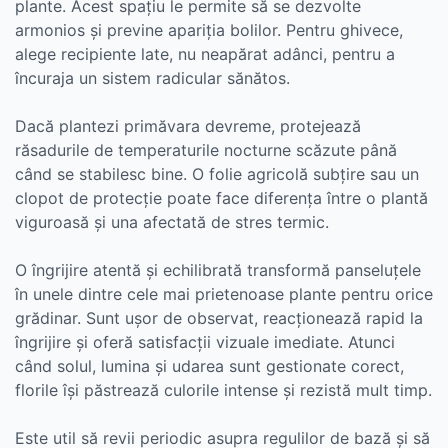
plante. Acest spațiu le permite să se dezvolte
armonios și previne apariția bolilor. Pentru ghivece,
alege recipiente late, nu neapărat adânci, pentru a
încuraja un sistem radicular sănătos.
Dacă plantezi primăvara devreme, protejează
răsadurile de temperaturile nocturne scăzute până
când se stabilesc bine. O folie agricolă subțire sau un
clopot de protecție poate face diferența între o plantă
viguroasă și una afectată de stres termic.
O îngrijire atentă și echilibrată transformă panseluțele
în unele dintre cele mai prietenoase plante pentru orice
grădinar. Sunt ușor de observat, reacționează rapid la
îngrijire și oferă satisfacții vizuale imediate. Atunci
când solul, lumina și udarea sunt gestionate corect,
florile își păstrează culorile intense și rezistă mult timp.
Este util să revii periodic asupra regulilor de bază și să