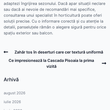
adaptezi îngrijirea sezonului. Dacă apar situații neclare
sau dacă ai nevoie de recomandări mai specifice,
consultarea unui specialist în horticultură poate oferi
soluții precise. Cu o informare corectă și cu atenție la
detalii, panseluțele rămân o alegere sigură pentru orice
spațiu exterior sau balcon.
Post
Previous
Zahăr tos în deserturi care cer textură uniformă
navigation
Post
N
Ce impresionează la Cascada Pisoaia la prima
P
vizită
Arhivă
august 2026
iulie 2026