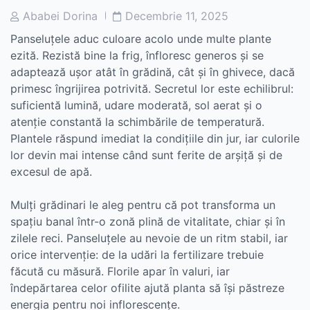
Post
Post
Ababei Dorina
Decembrie 11, 2025
Author
Date
Panseluțele aduc culoare acolo unde multe plante
ezită. Rezistă bine la frig, înfloresc generos și se
adaptează ușor atât în grădină, cât și în ghivece, dacă
primesc îngrijirea potrivită. Secretul lor este echilibrul:
suficientă lumină, udare moderată, sol aerat și o
atenție constantă la schimbările de temperatură.
Plantele răspund imediat la condițiile din jur, iar culorile
lor devin mai intense când sunt ferite de arșiță și de
excesul de apă.
Mulți grădinari le aleg pentru că pot transforma un
spațiu banal într-o zonă plină de vitalitate, chiar și în
zilele reci. Panseluțele au nevoie de un ritm stabil, iar
orice intervenție: de la udări la fertilizare trebuie
făcută cu măsură. Florile apar în valuri, iar
îndepărtarea celor ofilite ajută planta să își păstreze
energia pentru noi inflorescențe.