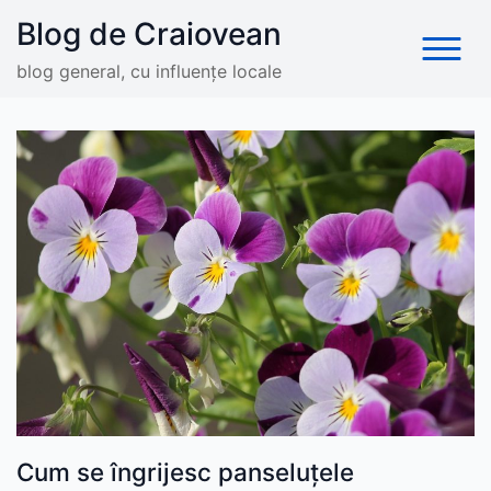
Skip
Blog de Craiovean
to
content
blog general, cu influențe locale
Cum se îngrijesc panseluțele