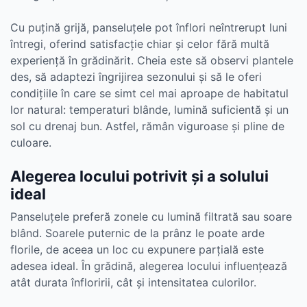
Cu puțină grijă, panseluțele pot înflori neîntrerupt luni
întregi, oferind satisfacție chiar și celor fără multă
experiență în grădinărit. Cheia este să observi plantele
des, să adaptezi îngrijirea sezonului și să le oferi
condițiile în care se simt cel mai aproape de habitatul
lor natural: temperaturi blânde, lumină suficientă și un
sol cu drenaj bun. Astfel, rămân viguroase și pline de
culoare.
Alegerea locului potrivit și a solului
ideal
Panseluțele preferă zonele cu lumină filtrată sau soare
blând. Soarele puternic de la prânz le poate arde
florile, de aceea un loc cu expunere parțială este
adesea ideal. În grădină, alegerea locului influențează
atât durata înfloririi, cât și intensitatea culorilor.