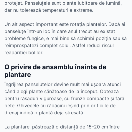
protejat. Panseluțele sunt plante iubitoare de lumină,
dar nu tolerează temperaturile extreme.
Un alt aspect important este rotația plantelor. Dacă ai
panseluțe într-un loc în care anul trecut au existat
probleme fungice, e mai bine să schimbi poziția sau să
reîmprospătezi complet solul. Astfel reduci riscul
reapariției bolilor.
O privire de ansamblu înainte de
plantare
Îngrijirea panseluțelor devine mult mai ușoară atunci
când alegi plante sănătoase de la început. Optează
pentru răsaduri viguroase, cu frunze compacte și fără
pete. Ghivecele cu rădăcini ieșind prin orificiile de
drenaj indică o plantă deja stresată.
La plantare, păstrează o distanță de 15–20 cm între