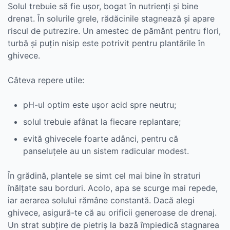
Solul trebuie să fie ușor, bogat în nutrienți și bine
drenat. În solurile grele, rădăcinile stagnează și apare
riscul de putrezire. Un amestec de pământ pentru flori,
turbă și puțin nisip este potrivit pentru plantările în
ghivece.
Câteva repere utile:
pH-ul optim este ușor acid spre neutru;
solul trebuie afânat la fiecare replantare;
evită ghivecele foarte adânci, pentru că
panseluțele au un sistem radicular modest.
În grădină, plantele se simt cel mai bine în straturi
înălțate sau borduri. Acolo, apa se scurge mai repede,
iar aerarea solului rămâne constantă. Dacă alegi
ghivece, asigură-te că au orificii generoase de drenaj.
Un strat subțire de pietriș la bază împiedică stagnarea