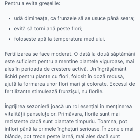
Pentru a evita greșelile:
udă dimineața, ca frunzele să se usuce până seara;
evită să torni apă peste flori;
folosește apă la temperatura mediului.
Fertilizarea se face moderat. O dată la două săptămâni
este suficient pentru a menține plantele viguroase, mai
ales în perioada de creștere activă. Un îngrășământ
lichid pentru plante cu flori, folosit în doză redusă,
ajută la formarea unor flori mari și colorate. Excesul de
fertilizante stimulează frunzișul, nu florile.
Îngrijirea sezonieră joacă un rol esențial în menținerea
vitalității panseluțelor. Primăvara, florile sunt mai
rezistente dacă sunt plantate timpuriu. Toamna, pot
înflori până la primele înghețuri serioase. În zonele mai
blânde, pot trece peste iarnă, mai ales dacă sunt