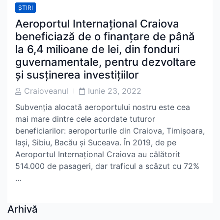
ȘTIRI
Aeroportul Internațional Craiova
beneficiază de o finanțare de până
la 6,4 milioane de lei, din fonduri
guvernamentale, pentru dezvoltare
și susținerea investițiilor
Post
Post
Craioveanul
Iunie 23, 2022
Author
Date
Subvenția alocată aeroportului nostru este cea
mai mare dintre cele acordate tuturor
beneficiarilor: aeroporturile din Craiova, Timișoara,
Iași, Sibiu, Bacău și Suceava. În 2019, de pe
Aeroportul Internațional Craiova au călătorit
514.000 de pasageri, dar traficul a scăzut cu 72%
…
Arhivă