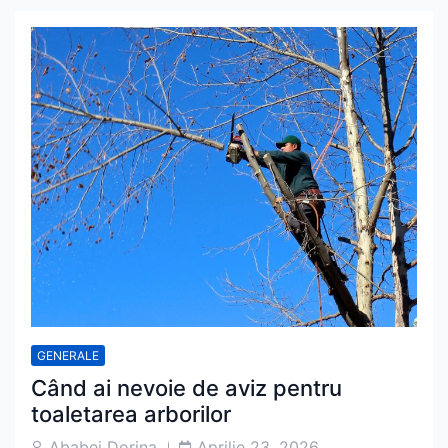
GENERALE
Când ai nevoie de aviz pentru
toaletarea arborilor
Post
Post
Ababei Dorina
Aprilie 23, 2026