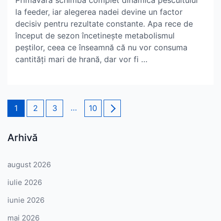
Primăvara schimbă complet dinamica pescuitului
la feeder, iar alegerea nadei devine un factor
decisiv pentru rezultate constante. Apa rece de
început de sezon încetinește metabolismul
peștilor, ceea ce înseamnă că nu vor consuma
cantități mari de hrană, dar vor fi …
Paginație
Page
Page
Page
…
Page
1
2
3
10
articole
Arhivă
august 2026
iulie 2026
iunie 2026
mai 2026