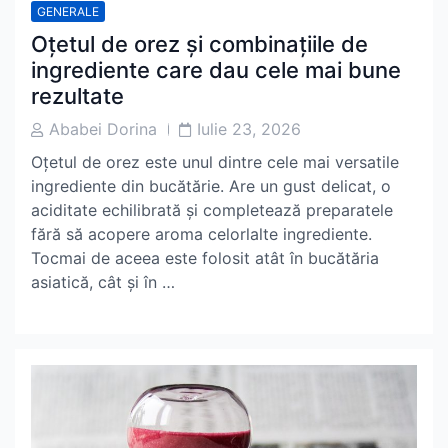
GENERALE
Oțetul de orez și combinațiile de
ingrediente care dau cele mai bune
rezultate
Post
Post
Ababei Dorina
Iulie 23, 2026
Author
Date
Oțetul de orez este unul dintre cele mai versatile
ingrediente din bucătărie. Are un gust delicat, o
aciditate echilibrată și completează preparatele
fără să acopere aroma celorlalte ingrediente.
Tocmai de aceea este folosit atât în bucătăria
asiatică, cât și în …