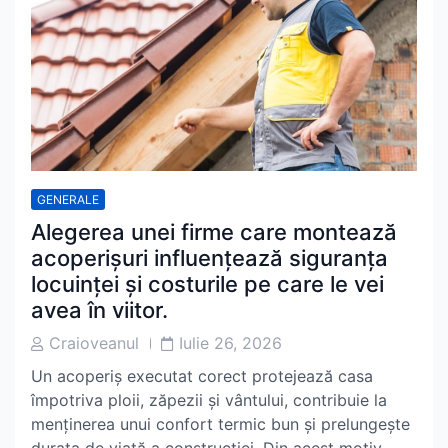
GENERALE
Alegerea unei firme care montează
acoperișuri influențează siguranța
locuinței și costurile pe care le vei
avea în viitor.
Post
Post
Craioveanul
Iulie 26, 2026
Author
Date
Un acoperiș executat corect protejează casa
împotriva ploii, zăpezii și vântului, contribuie la
menținerea unui confort termic bun și prelungește