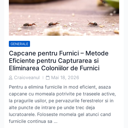
GENERALE
Capcane pentru Furnici – Metode
Eficiente pentru Capturarea si
Eliminarea Coloniilor de Furnici
Post
Post
Craioveanul
Mai 18, 2026
Author
Date
Pentru a elimina furnicile in mod eficient, asaza
capcane cu momeala potrivite pe traseele active,
la pragurile usilor, pe pervazurile ferestrelor si in
alte puncte de intrare pe unde trec deja
lucratoarele. Foloseste momela gel atunci cand
furnicile continua sa …