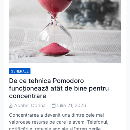
GENERALE
De ce tehnica Pomodoro
funcționează atât de bine pentru
concentrare
Post
Post
Ababei Dorina
Iulie 21, 2026
Author
Date
Concentrarea a devenit una dintre cele mai
valoroase resurse pe care le avem. Telefonul,
notificările, rețelele sociale și întreruperile