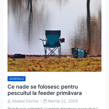
GENERALE
Ce nade se folosesc pentru
pescuitul la feeder primăvara
Post
Post
Ababei Dorina
Martie 22, 2026
Author
Date