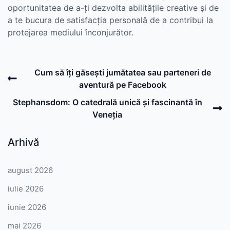
oportunitatea de a-ți dezvolta abilitățile creative și de
a te bucura de satisfacția personală de a contribui la
protejarea mediului înconjurător.
Post
Previous
Cum să îți găsești jumătatea sau parteneri de
navigation
Post
aventură pe Facebook
N
Stephansdom: O catedrală unică și fascinantă în
P
Veneția
Arhivă
august 2026
iulie 2026
iunie 2026
mai 2026