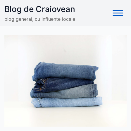
Skip
Blog de Craiovean
to
content
blog general, cu influențe locale