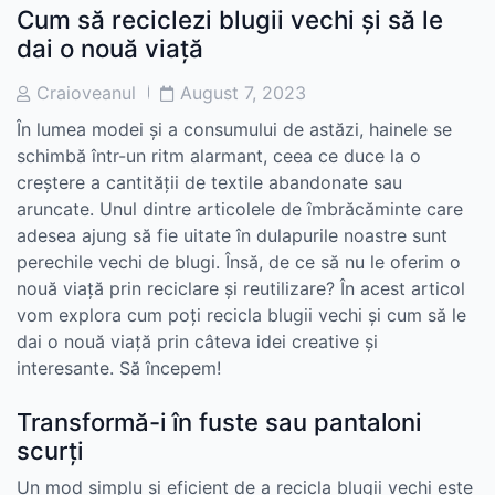
Cum să reciclezi blugii vechi și să le
dai o nouă viață
Post
Post
Craioveanul
August 7, 2023
Author
Date
În lumea modei și a consumului de astăzi, hainele se
schimbă într-un ritm alarmant, ceea ce duce la o
creștere a cantității de textile abandonate sau
aruncate. Unul dintre articolele de îmbrăcăminte care
adesea ajung să fie uitate în dulapurile noastre sunt
perechile vechi de blugi. Însă, de ce să nu le oferim o
nouă viață prin reciclare și reutilizare? În acest articol
vom explora cum poți recicla blugii vechi și cum să le
dai o nouă viață prin câteva idei creative și
interesante. Să începem!
Transformă-i în fuste sau pantaloni
scurți
Un mod simplu și eficient de a recicla blugii vechi este