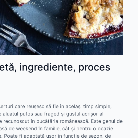
țetă, ingrediente, proces
serturi care reușesc să fie în același timp simple,
 aluatul pufos sau fraged și gustul acrișor al
de recunoscut în bucătăria românească. Este genul de
asă de weekend în familie, cât și pentru o ocazie
e. Poate fi adaptată ușor în funcție de sezon, de