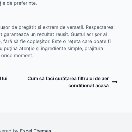
ție de preferințe.
, ușor de pregătit și extrem de versatil. Respectarea
t garantează un rezultat reușit. Gustul acrișor al
 fără să fie copleșitor. Este o rețetă care poate fi
 puțină atenție și ingrediente simple, prăjitura
u orice moment.
Next
 lui
Cum să faci curățarea filtrului de aer
Post
condiționat acasă
owered by
Excel Themes