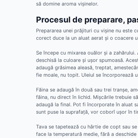
să domine aroma vișinelor.
Procesul de preparare, pas
Prepararea unei prăjituri cu vișine nu este
corect duce la un aluat aerat și o coacere 
Se începe cu mixarea ouălor și a zahărului
deschisă la culoare și ușor spumoasă. Acest
adaugă grăsimea aleasă, treptat, amestecân
fie moale, nu topit. Uleiul se încorporează 
Făina se adaugă în două sau trei tranșe, a
făina, nu direct în lichid. Mișcările trebuie s
adaugă la final. Pot fi încorporate în aluat 
sunt puse la suprafață, vor coborî ușor în ti
Tava se tapetează cu hârtie de copt sau se 
face la temperatură medie, fără a deschide 