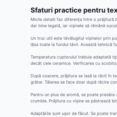
Sfaturi practice pentru te
Micile detalii fac diferența între o prăjitur
dar bine legată, iar vișinele să rămână sucul
Un truc util este tăvălugitul vișinelor prin p
lăsa toate la fundul tăvii. Această tehnică f
Temperatura cuptorului trebuie adaptată tip
decât cele ceramice. Verificarea cu scobitoa
După coacere, prăjitura se lasă la răcit în 
grătar. Tăierea se face doar după răcire com
Pentru un plus de aromă, se poate presăra 
crumble. Prăjitura cu vișine se păstrează bi
Adaptările sunt ușor de făcut. Se poate tran