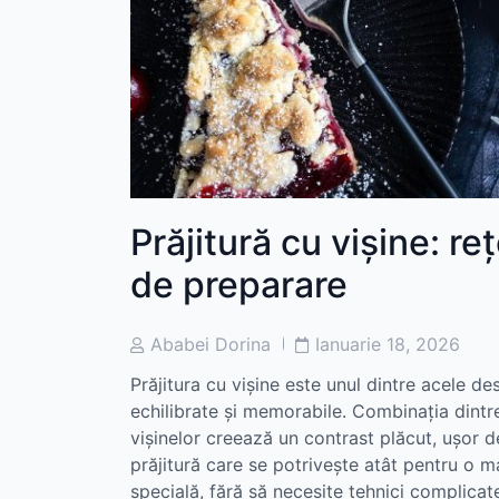
Prăjitură cu vișine: re
de preparare
Post
Post
Ababei Dorina
Ianuarie 18, 2026
Author
Date
Prăjitura cu vișine este unul dintre acele de
echilibrate și memorabile. Combinația dintre
vișinelor creează un contrast plăcut, ușor 
prăjitură care se potrivește atât pentru o m
specială, fără să necesite tehnici complicat