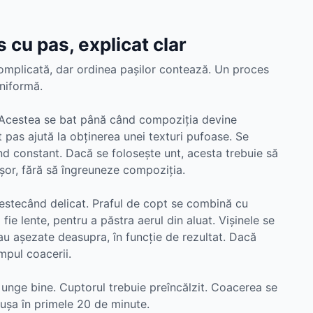
 cu pas, explicat clar
 complicată, dar ordinea pașilor contează. Un proces
uniformă.
. Acestea se bat până când compoziția devine
 pas ajută la obținerea unei texturi pufoase. Se
d constant. Dacă se folosește unt, acesta trebuie să
ușor, fără să îngreuneze compoziția.
mestecând delicat. Praful de copt se combină cu
ă fie lente, pentru a păstra aerul din aluat. Vișinele se
sau așezate deasupra, în funcție de rezultat. Dacă
mpul coacerii.
unge bine. Cuptorul trebuie preîncălzit. Coacerea se
ușa în primele 20 de minute.