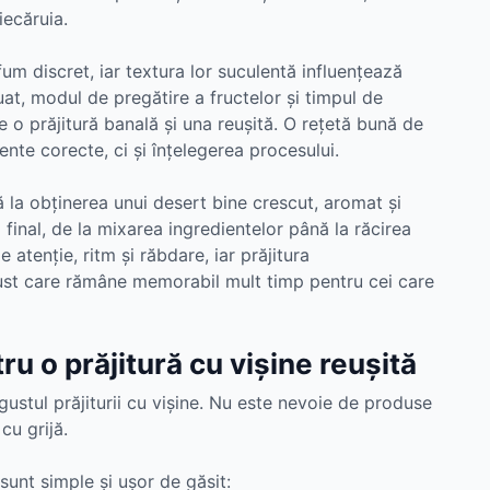
iecăruia.
um discret, iar textura lor suculentă influențează
luat, modul de pregătire a fructelor și timpul de
e o prăjitură banală și una reușită. O rețetă bună de
ente corecte, ci și înțelegerea procesului.
ă la obținerea unui desert bine crescut, aromat și
l final, de la mixarea ingredientelor până la răcirea
atenție, ritm și răbdare, iar prăjitura
ust care rămâne memorabil mult timp pentru cei care
ru o prăjitură cu vișine reușită
gustul prăjiturii cu vișine. Nu este nevoie de produse
cu grijă.
sunt simple și ușor de găsit: