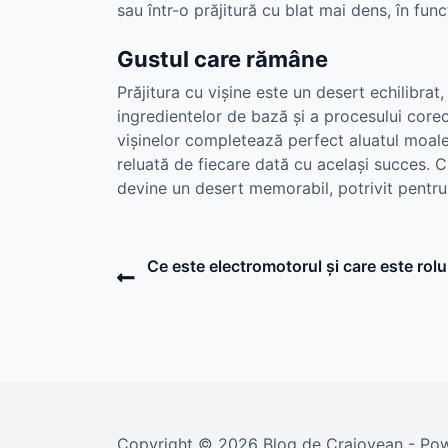
sau într-o prăjitură cu blat mai dens, în func
Gustul care rămâne
Prăjitura cu vișine este un desert echilibrat
ingredientelor de bază și a procesului corec
vișinelor completează perfect aluatul moale,
reluată de fiecare dată cu același succes. Cu
devine un desert memorabil, potrivit pentr
Post
Previous
Ce este electromotorul și care este rolul
Post
navigation
Copyright © 2026 Blog de Craiovean - P