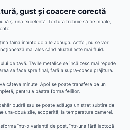
xtură, gust și coacere corectă
ă bună și una excelentă. Textura trebuie să fie moale,
ente.
uțină făină înainte de a le adăuga. Astfel, nu se vor
uncționează mai ales când aluatul este mai fluid.
ului de tavă. Tăvile metalice se încălzesc mai repede
rea se face spre final, fără a supra-coace prăjitura.
tavă câteva minute. Apoi se poate transfera pe un
pletă, pentru a păstra forma feliilor.
zahăr pudră sau se poate adăuga un strat subțire de
ne una-două zile, acoperită, la temperatura camerei.
sforma într-o variantă de post, într-una fără lactoză