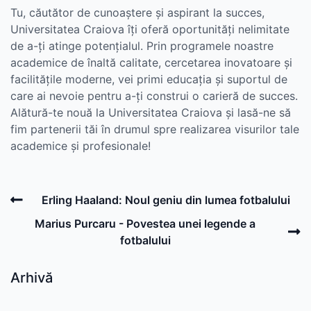
Tu, căutător de cunoaștere și aspirant la succes,
Universitatea Craiova îți oferă oportunități nelimitate
de a-ți atinge potențialul. Prin programele noastre
academice de înaltă calitate, cercetarea inovatoare și
facilitățile moderne, vei primi educația și suportul de
care ai nevoie pentru a-ți construi o carieră de succes.
Alătură-te nouă la Universitatea Craiova și lasă-ne să
fim partenerii tăi în drumul spre realizarea visurilor tale
academice și profesionale!
Post
Previous
Erling Haaland: Noul geniu din lumea fotbalului
navigation
Post
N
Marius Purcaru - Povestea unei legende a
P
fotbalului
Arhivă