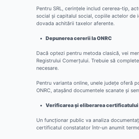
Pentru SRL, cerințele includ cererea-tip, actu
social și capitalul social, copiile actelor de
dovada achitării taxelor aferente.
Depunerea cererii la ONRC
Dacă optezi pentru metoda clasică, vei merg
Registrului Comerțului. Trebuie să completez
necesare.
Pentru varianta online, unele județe oferă pos
ONRC, atașând documentele scanate și semn
Verificarea și eliberarea certificatulu
Un funcționar public va analiza documentația
certificatul constatator într-un anumit terme