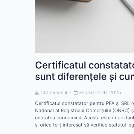
Certificatul constatat
sunt diferențele și cum
Post
Post
Craioveanul
Februarie 16, 2025
Author
Date
Certificatul constatator pentru PFA și SRL r
Național al Registrului Comerțului (ONRC) și
entitatea economică. Acesta este important în
și orice terț interesat să verifice statutul leg