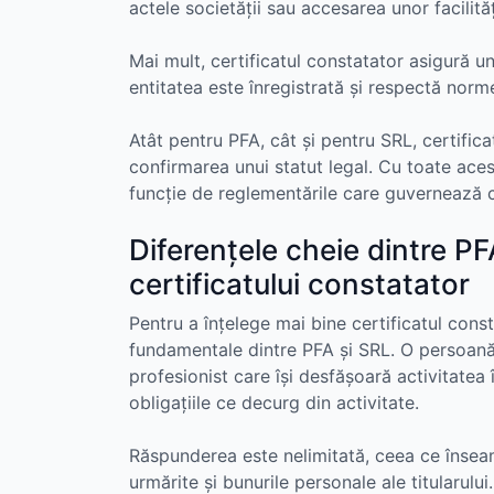
actele societății sau accesarea unor facilită
Mai mult, certificatul constatator asigură un
entitatea este înregistrată și respectă norme
Atât pentru PFA, cât și pentru SRL, certific
confirmarea unui statut legal. Cu toate acest
funcție de reglementările care guvernează c
Diferențele cheie dintre PF
certificatului constatator
Pentru a înțelege mai bine certificatul cons
fundamentale dintre PFA și SRL. O persoană f
profesionist care își desfășoară activitatea 
obligațiile ce decurg din activitate.
Răspunderea este nelimitată, ceea ce înseamnă
urmărite și bunurile personale ale titularului.