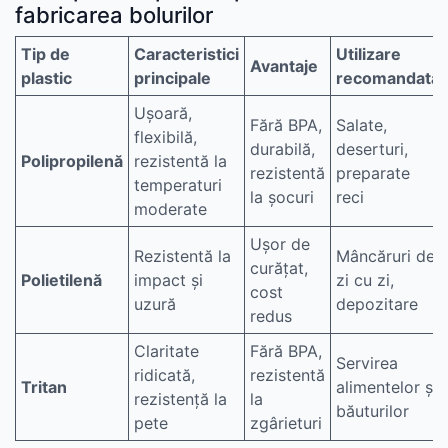
fabricarea bolurilor
Tip de
Caracteristici
Utilizare
Avantaje
plastic
principale
recomandată
Ușoară,
Fără BPA,
Salate,
flexibilă,
durabilă,
deserturi,
Polipropilenă
rezistentă la
rezistentă
preparate
temperaturi
la șocuri
reci
moderate
Ușor de
Rezistentă la
Mâncăruri de
curățat,
Polietilenă
impact și
zi cu zi,
cost
uzură
depozitare
redus
Claritate
Fără BPA,
Servirea
ridicată,
rezistentă
Tritan
alimentelor și
rezistență la
la
băuturilor
pete
zgârieturi