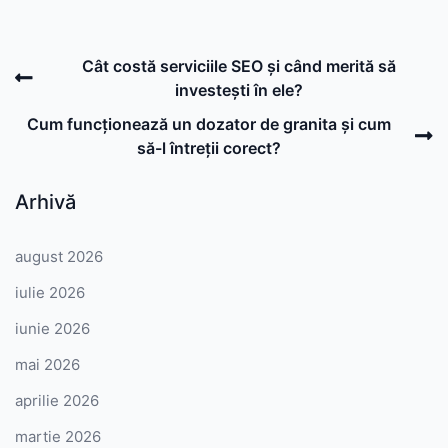
Post
Previous
Cât costă serviciile SEO și când merită să
navigation
Post
investești în ele?
N
Cum funcționează un dozator de granita și cum
P
să-l întreții corect?
Arhivă
august 2026
iulie 2026
iunie 2026
mai 2026
aprilie 2026
martie 2026