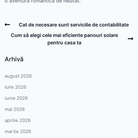
o aventură romantică de neuitat.
Post
Previous
Cat de necesare sunt serviciile de contabilitate
navigation
Post
N
Cum să alegi cele mai eficiente panouri solare
P
pentru casa ta
Arhivă
august 2026
iulie 2026
iunie 2026
mai 2026
aprilie 2026
martie 2026