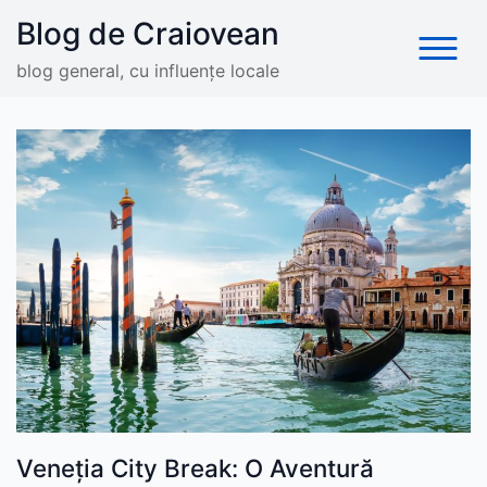
Skip
Blog de Craiovean
to
content
blog general, cu influențe locale
Veneția City Break: O Aventură