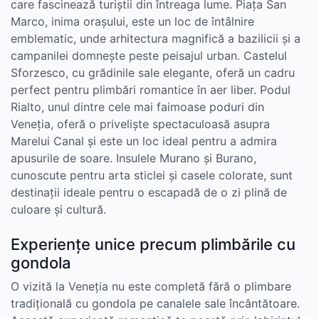
care fascinează turiștii din întreaga lume. Piața San
Marco, inima orașului, este un loc de întâlnire
emblematic, unde arhitectura magnifică a bazilicii și a
campanilei domnește peste peisajul urban. Castelul
Sforzesco, cu grădinile sale elegante, oferă un cadru
perfect pentru plimbări romantice în aer liber. Podul
Rialto, unul dintre cele mai faimoase poduri din
Veneția, oferă o priveliște spectaculoasă asupra
Marelui Canal și este un loc ideal pentru a admira
apusurile de soare. Insulele Murano și Burano,
cunoscute pentru arta sticlei și casele colorate, sunt
destinații ideale pentru o escapadă de o zi plină de
culoare și cultură.
Experiențe unice precum plimbările cu
gondola
O vizită la Veneția nu este completă fără o plimbare
tradițională cu gondola pe canalele sale încântătoare.