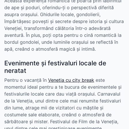
Această experiență romantică te poartă prin labirintul
de ape și poduri, oferindu-ți o perspectivă diferită
asupra orașului. Ghidurile locale, gondolierii,
împărtășesc povești și secrete despre istoria și cultura
Veneției, transformând călătoria într-o adevărată
aventură. În plus, poți opta pentru o cină romantică la
bordul gondolei, unde luminile orașului se reflectă în
apă, creând o atmosferă magică și intimă.
Evenimente și festivaluri locale de
neratat
Pentru o vacanță în
Venetia cu city break
este
momentul ideal pentru a te bucura de evenimentele și
festivalurile locale care dau viață orașului. Carnavalul
de la Veneția, unul dintre cele mai renumite festivaluri
din lume, atrage mii de vizitatori cu măștile și
costumele sale elaborate, creând o atmosferă de
sărbătoare și mister. Festivalul de Film de la Veneția,
unul dintre cele mai prestigioase evenimente