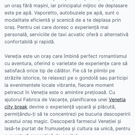
un oraș fără mașini, iar principalul mijloc de deplasare
este pe apă. Vaporetto, autobuzele pe apă, sunt o
modalitate eficientă și scenică de a te deplasa prin
oraș. Pentru cei care doresc o experiență mai
personală, serviciile de taxi acvatic oferă o alternativă
confortabilă și rapidă.
Veneția este un oraș care îmbină perfect romantismul
cu aventura, oferind o varietate de experiențe care să
satisfacă orice tip de călător. Fie că te plimbi pe
străzile istorice, te relaxezi pe o gondolă sau participi
la evenimentele locale vibrante, fiecare moment
petrecut în Veneția este o amintire prețioasă. Cu
ajutorul Fabrica de Vacanțe, planificarea unei
Venetia
city break
devine o experiență ușoară și plăcută,
permițându-ți să te concentrezi pe bucuria descoperirii
acestui oraș magic. Descoperă farmecul Veneției și
lasă-te purtat de frumusețea și cultura sa unică, pentru