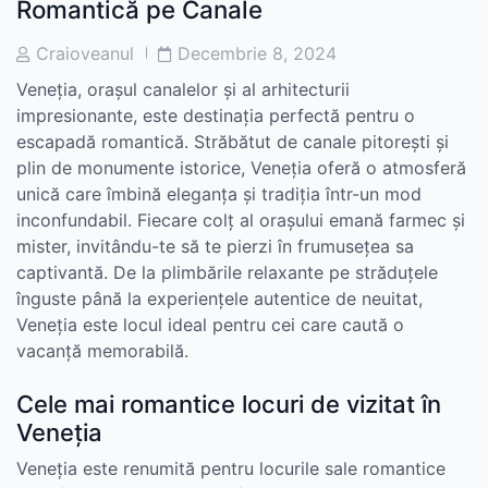
Romantică pe Canale
Post
Post
Craioveanul
Decembrie 8, 2024
Author
Date
Veneția, orașul canalelor și al arhitecturii
impresionante, este destinația perfectă pentru o
escapadă romantică. Străbătut de canale pitorești și
plin de monumente istorice, Veneția oferă o atmosferă
unică care îmbină eleganța și tradiția într-un mod
inconfundabil. Fiecare colț al orașului emană farmec și
mister, invitându-te să te pierzi în frumusețea sa
captivantă. De la plimbările relaxante pe străduțele
înguste până la experiențele autentice de neuitat,
Veneția este locul ideal pentru cei care caută o
vacanță memorabilă.
Cele mai romantice locuri de vizitat în
Veneția
Veneția este renumită pentru locurile sale romantice