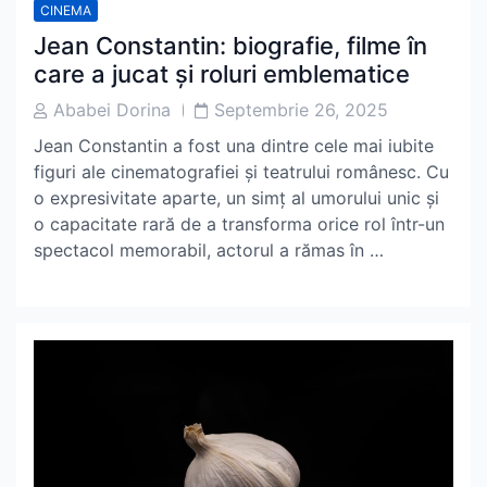
CINEMA
Jean Constantin: biografie, filme în
care a jucat și roluri emblematice
Post
Post
Ababei Dorina
Septembrie 26, 2025
Author
Date
Jean Constantin a fost una dintre cele mai iubite
figuri ale cinematografiei și teatrului românesc. Cu
o expresivitate aparte, un simț al umorului unic și
o capacitate rară de a transforma orice rol într-un
spectacol memorabil, actorul a rămas în …