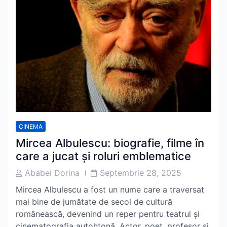
CINEMA
Mircea Albulescu: biografie, filme în
care a jucat și roluri emblematice
Post
Post
Ababei Dorina
Septembrie 28, 2025
Author
Date
Mircea Albulescu a fost un nume care a traversat
mai bine de jumătate de secol de cultură
românească, devenind un reper pentru teatrul și
cinematografia autohtonă. Actor, poet, profesor și