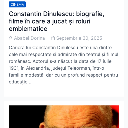
CINEMA
Constantin Dinulescu: biografie,
filme în care a jucat și roluri
emblematice
Post
Post
Ababei Dorina
Septembrie 30, 2025
Author
Date
Cariera lui Constantin Dinulescu este una dintre
cele mai respectate și admirate din teatrul și filmul
românesc. Actorul s-a născut la data de 17 iulie
1931, în Alexandria, județul Teleorman, într-o
familie modestă, dar cu un profund respect pentru
educație …