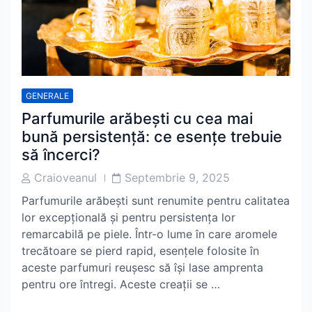
GENERALE
Parfumurile arăbești cu cea mai
bună persistență: ce esențe trebuie
să încerci?
Post
Post
Craioveanul
Septembrie 9, 2025
Author
Date
Parfumurile arăbești sunt renumite pentru calitatea
lor excepțională și pentru persistența lor
remarcabilă pe piele. Într-o lume în care aromele
trecătoare se pierd rapid, esențele folosite în
aceste parfumuri reușesc să își lase amprenta
pentru ore întregi. Aceste creații se …