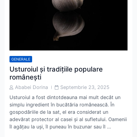
GENERALE
Usturoiul și tradițiile populare
românești
Post
Post
Ababei Dorina
Septembrie 23, 2025
Author
Date
Usturoiul a fost dintotdeauna mai mult decât un
simplu ingredient în bucătăria românească. În
gospodăriile de la sat, el era considerat un
adevărat protector al casei și al sufletului. Oamenii
îl agățau la uși, îl puneau în buzunar sau îl …