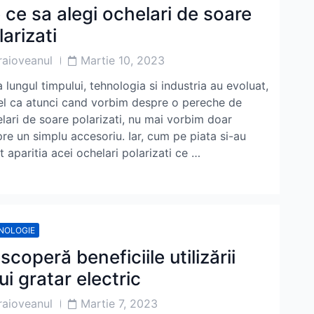
 ce sa alegi ochelari de soare
larizati
Post
raioveanul
Martie 10, 2023
or
Date
 lungul timpului, tehnologia si industria au evoluat,
el ca atunci cand vorbim despre o pereche de
lari de soare polarizati, nu mai vorbim doar
re un simplu accesoriu. Iar, cum pe piata si-au
t aparitia acei ochelari polarizati ce …
NOLOGIE
scoperă beneficiile utilizării
ui gratar electric
Post
raioveanul
Martie 7, 2023