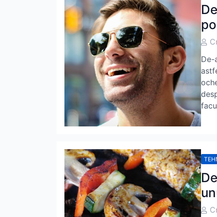
De
po
Post
C
Auth
De-a
astf
oche
desp
facu
TEH
De
un
Post
C