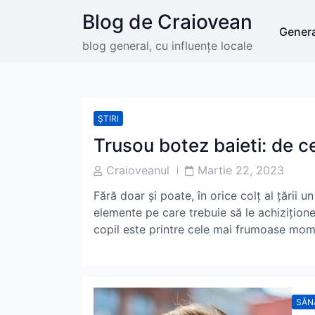
Skip
Blog de Craiovean
to
Genera
content
blog general, cu influențe locale
ȘTIRI
Trusou botez baieti: de c
Post
Post
Craioveanul
Martie 22, 2023
Author
Date
Fără doar și poate, în orice colț al țării u
elemente pe care trebuie să le achizițione
copil este printre cele mai frumoase mom
SĂN