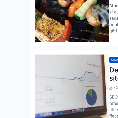
Auth
Atun
zi c
sănă
prin
găti
MAR
De
si
Post
C
Auth
SEO 
refe
tău 
fiec