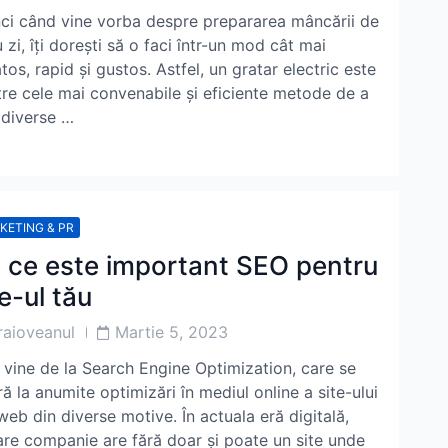
or
Date
ci când vine vorba despre prepararea mâncării de
u zi, îți dorești să o faci într-un mod cât mai
tos, rapid și gustos. Astfel, un gratar electric este
tre cele mai convenabile și eficiente metode de a
 diverse …
KETING & PR
 ce este important SEO pentru
te-ul tău
Post
raioveanul
Martie 5, 2023
or
Date
vine de la Search Engine Optimization, care se
ră la anumite optimizări în mediul online a site-ului
web din diverse motive. În actuala eră digitală,
are companie are fără doar și poate un site unde