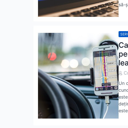
să-ș
SERV
Ca
pe
le
Post
C
Auth
Un c
cuno
este
deți
este