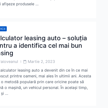
i afișeze produsele …
ICII
lculator leasing auto – soluția
ntru a identifica cel mai bun
asing
Post
raioveanul
Martie 2, 2023
or
Date
alculator leasing auto a devenit din ce în ce mai
scut printre oameni, mai ales în ultimii ani. Acesta
 o metodă populară prin care oricine poate să
nă o mașină, un vehicul personal. În același timp,
 și …