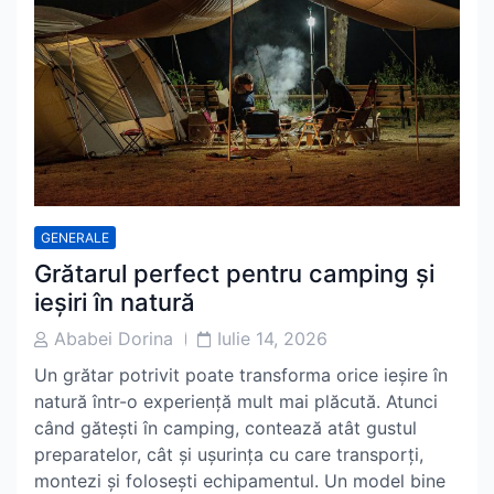
GENERALE
Grătarul perfect pentru camping și
ieșiri în natură
Post
Post
Ababei Dorina
Iulie 14, 2026
Author
Date
Un grătar potrivit poate transforma orice ieșire în
natură într-o experiență mult mai plăcută. Atunci
când gătești în camping, contează atât gustul
preparatelor, cât și ușurința cu care transporți,
montezi și folosești echipamentul. Un model bine