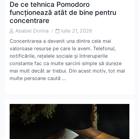
De ce tehnica Pomodoro
funcționează atât de bine pentru
concentrare
Post
Post
Ababei Dorina
Iulie 21, 2026
Author
Date
Concentrarea a devenit una dintre cele mai
valoroase resurse pe care le avem. Telefonul,
notificările, rețelele sociale și întreruperile
constante fac ca multe sarcini simple să dureze
mai mult decât ar trebui. Din acest motiv, tot mai
multe persoane caută …