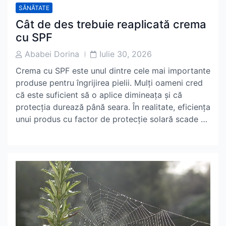
SĂNĂTATE
Cât de des trebuie reaplicată crema
cu SPF
Post
Post
Ababei Dorina
Iulie 30, 2026
Author
Date
Crema cu SPF este unul dintre cele mai importante
produse pentru îngrijirea pielii. Mulți oameni cred
că este suficient să o aplice dimineața și că
protecția durează până seara. În realitate, eficiența
unui produs cu factor de protecție solară scade …