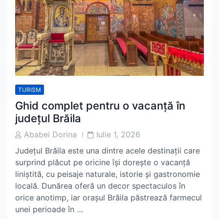
TURISM
Ghid complet pentru o vacanță în
județul Brăila
Post
Post
Ababei Dorina
Iulie 1, 2026
Author
Date
Județul Brăila este una dintre acele destinații care
surprind plăcut pe oricine își dorește o vacanță
liniștită, cu peisaje naturale, istorie și gastronomie
locală. Dunărea oferă un decor spectaculos în
orice anotimp, iar orașul Brăila păstrează farmecul
unei perioade în …