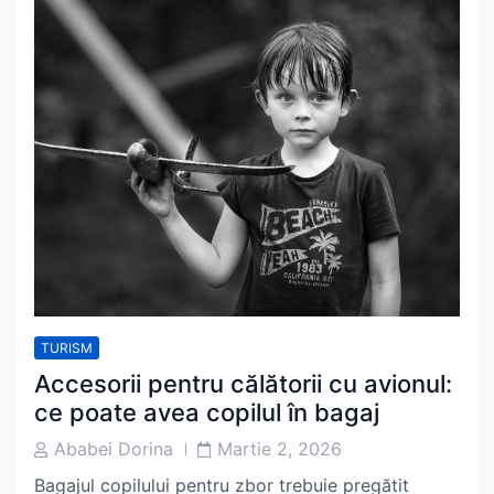
TURISM
Accesorii pentru călătorii cu avionul:
ce poate avea copilul în bagaj
Post
Post
Ababei Dorina
Martie 2, 2026
Author
Date
Bagajul copilului pentru zbor trebuie pregătit