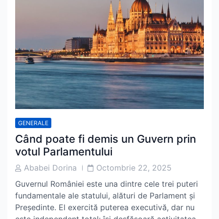
GENERALE
Când poate fi demis un Guvern prin
votul Parlamentului
Post
Post
Ababei Dorina
Octombrie 22, 2025
Author
Date
Guvernul României este una dintre cele trei puteri
fundamentale ale statului, alături de Parlament și
Președinte. El exercită puterea executivă, dar nu