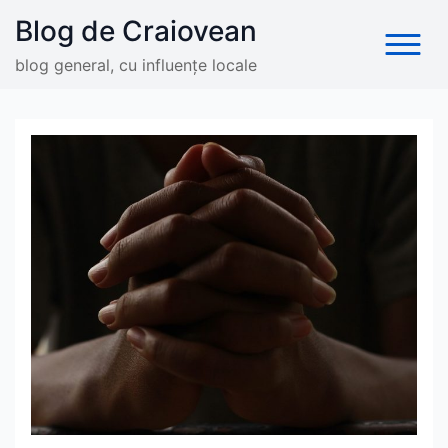
Skip
Blog de Craiovean
to
content
blog general, cu influențe locale