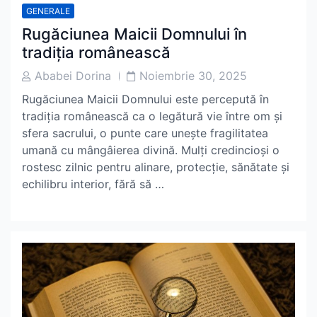
GENERALE
Rugăciunea Maicii Domnului în
tradiția românească
Post
Post
Ababei Dorina
Noiembrie 30, 2025
Author
Date
Rugăciunea Maicii Domnului este percepută în
tradiția românească ca o legătură vie între om și
sfera sacrului, o punte care unește fragilitatea
umană cu mângâierea divină. Mulți credincioși o
rostesc zilnic pentru alinare, protecție, sănătate și
echilibru interior, fără să …