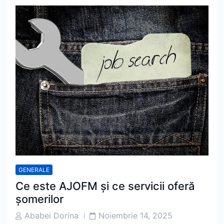
GENERALE
Ce este AJOFM și ce servicii oferă
șomerilor
Post
Post
Ababei Dorina
Noiembrie 14, 2025