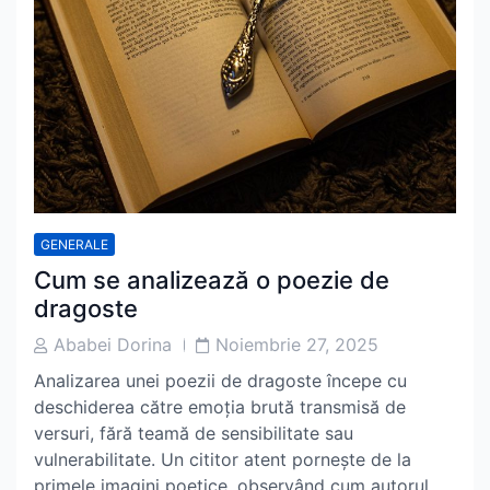
GENERALE
Cum se analizează o poezie de
dragoste
Post
Post
Ababei Dorina
Noiembrie 27, 2025
Author
Date
Analizarea unei poezii de dragoste începe cu
deschiderea către emoția brută transmisă de
versuri, fără teamă de sensibilitate sau
vulnerabilitate. Un cititor atent pornește de la
primele imagini poetice, observând cum autorul