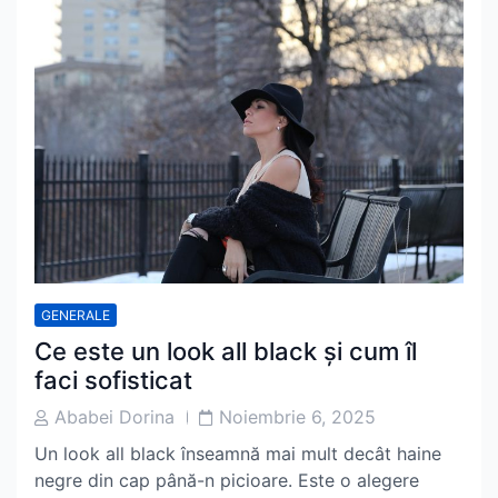
GENERALE
Ce este un look all black și cum îl
faci sofisticat
Post
Post
Ababei Dorina
Noiembrie 6, 2025
Author
Date
Un look all black înseamnă mai mult decât haine
negre din cap până-n picioare. Este o alegere