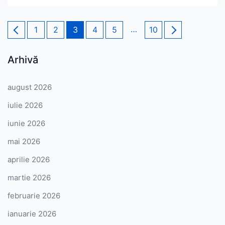
Paginație
Page
Page
Page
Page
Page
…
Page
1
2
3
4
5
10
articole
Arhivă
august 2026
iulie 2026
iunie 2026
mai 2026
aprilie 2026
martie 2026
februarie 2026
ianuarie 2026