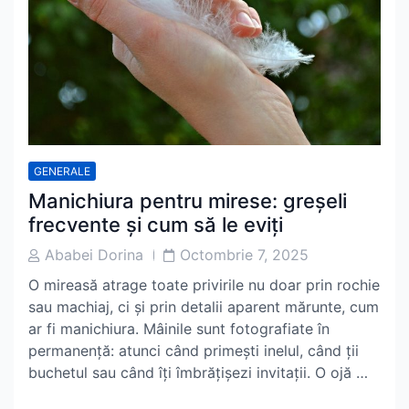
GENERALE
Manichiura pentru mirese: greșeli
frecvente și cum să le eviți
Post
Post
Ababei Dorina
Octombrie 7, 2025
Author
Date
O mireasă atrage toate privirile nu doar prin rochie
sau machiaj, ci și prin detalii aparent mărunte, cum
ar fi manichiura. Mâinile sunt fotografiate în
permanență: atunci când primești inelul, când ții
buchetul sau când îți îmbrățișezi invitații. O ojă …